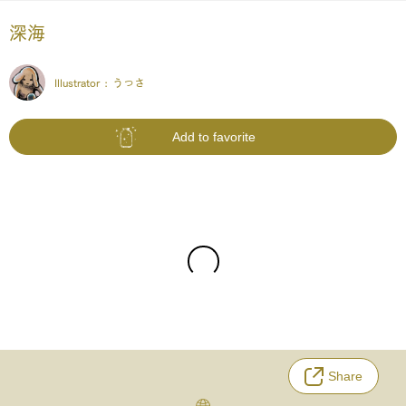
深海
Illustrator :
うっさ
Add to favorite
Share