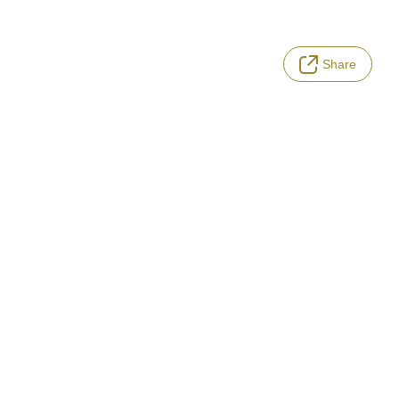
Share
LANGUAGE
Terms of Service
Privacy Policy