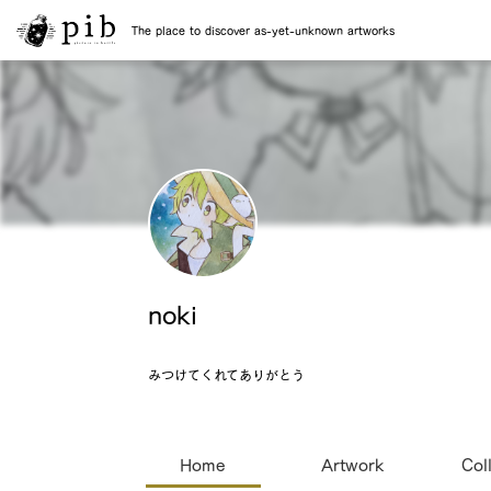
The place to discover as-yet-unknown artworks
noki
みつけてくれてありがとう
Home
Artwork
Col