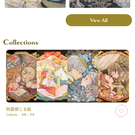
View All
Collections
物語感じる絵
Collector :
8あーや8