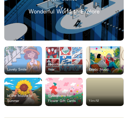
Wonderful World to Explore
Favorites of this
Lovely Smile
Year
Exotic Mood
In the Middle of
Illustrations for
ViewAll
Summer
Flower Gift Cards