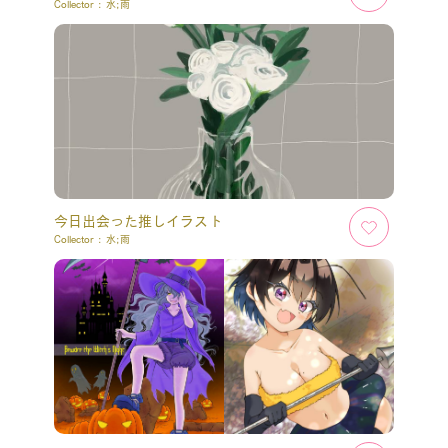
Collector :
水;雨
今日出会った推しイラスト
Collector :
水;雨