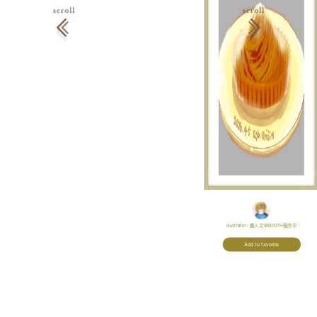
Illustrator:
織人文＠BOOTH販売中
Add to favorite