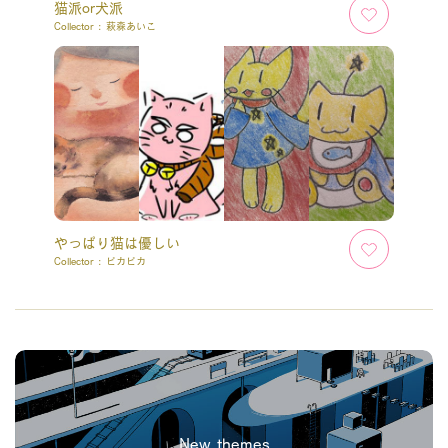
猫派or犬派
Collector :
萩森あいこ
やっぱり猫は優しい
Collector :
ピカピカ
New themes