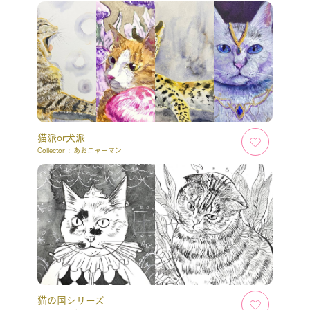
猫派or犬派
Collector :
あおニャーマン
猫の国シリーズ