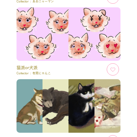
Collector :
あおニャーマン
猫派or犬派
Collector :
有閑にゃんこ