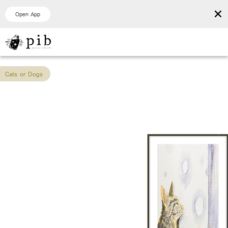
×
Open App
Cats or Dogs