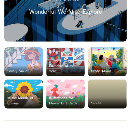
Wonderful World to Explore
Favorites of this
Lovely Smile
Year
Exotic Mood
In the Middle of
Illustrations for
ViewAll
Summer
Flower Gift Cards