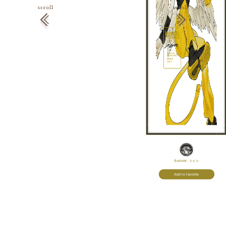
Illustrator:
タガロ
Add to favorite