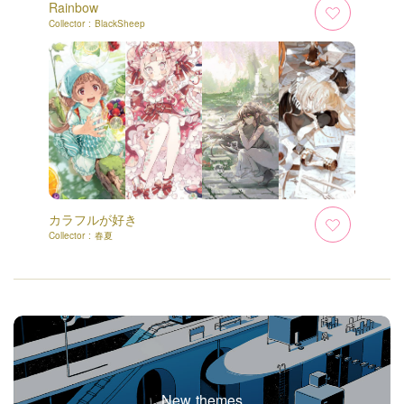
Rainbow
Collector :
BlackSheep
カラフルが好き
Collector :
春夏
New themes