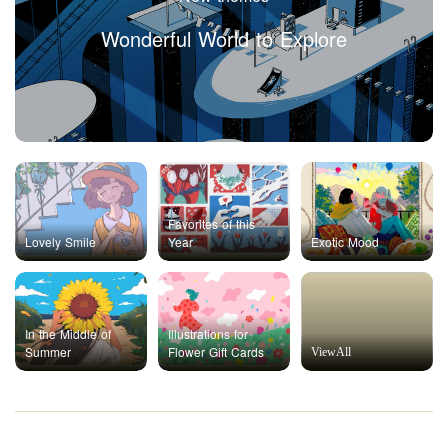
Wonderful World to Explore
Favorites of this
Lovely Smile
Year
Exotic Mood
In the Middle of
Illustrations for
Summer
Flower Gift Cards
ViewAll