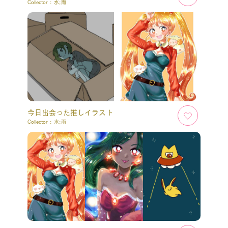
Collector :
水;雨
今日出会った推しイラスト
Collector :
水;雨