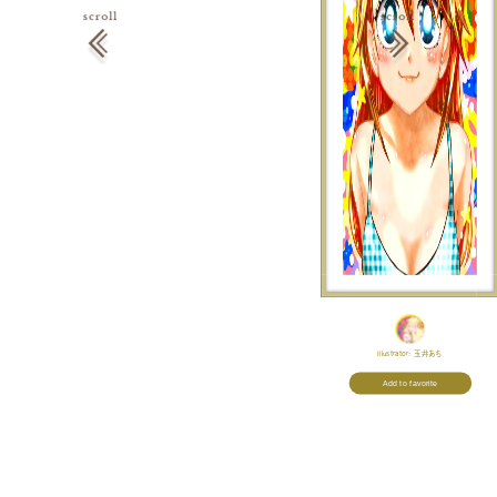
Illustrator:
玉井あち
Add to favorite