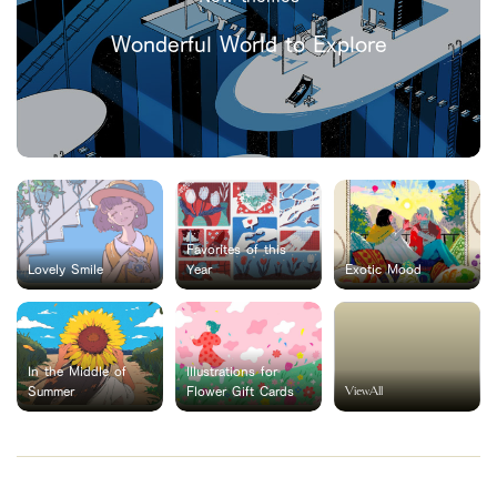
Wonderful World to Explore
Favorites of this
Lovely Smile
Year
Exotic Mood
In the Middle of
Illustrations for
ViewAll
Summer
Flower Gift Cards